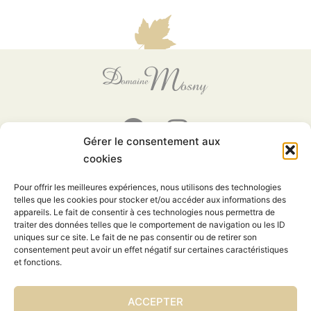
Gérer le consentement aux
cookies
8 rue des Vignes
Pour offrir les meilleures expériences, nous utilisons des technologies
37270 Saint Martin le Beau
telles que les cookies pour stocker et/ou accéder aux informations des
FRANCE
appareils. Le fait de consentir à ces technologies nous permettra de
traiter des données telles que le comportement de navigation ou les ID
+33 (0)6 87 22 01 74
uniques sur ce site. Le fait de ne pas consentir ou de retirer son
consentement peut avoir un effet négatif sur certaines caractéristiques
Contactez-nous
et fonctions.
ACCEPTER
L’ABUS D’ALCOOL EST DANGEREUX POUR LA SANTÉ. À CONSOMMER AVEC